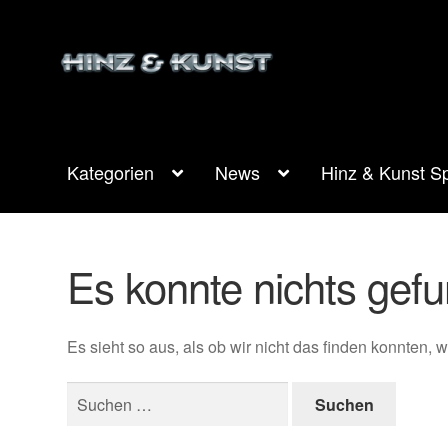
Zur
Zum
Navigation
Inhalt
springen
springen
Kategorien
News
Hinz & Kunst Sp
Es konnte nichts gef
Es sieht so aus, als ob wir nicht das finden konnten, 
Suchen
nach: