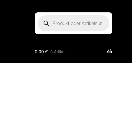
Products
search
0,00
€
0 Artikel