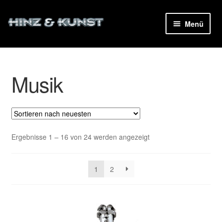
Zur
Zum
Menü
Navigation
Inhalt
ermenü
springen
springen
en
Musik
Nach
Ergebnisse 1 – 16 von 24 werden angezeigt
neuesten
sortiert
1
2