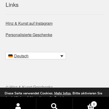
Links
Hinz & Kunst auf Instagram
Personalisierte Geschenke
Deutsch
© Hinz & Kunst Geschenke
Diese Seite verwendet Cookies.
Mehr Infos
. Bitte aktivieren Sie
durch Klick auf
Akzeptieren
die Speicherung.
Products
0
Akzeptieren / Accept
Ablehnen
search