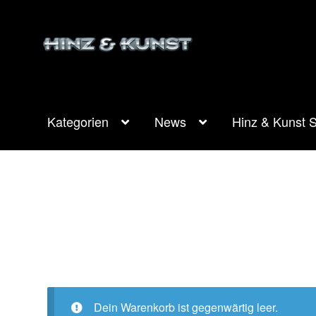
Zur
Zum
Navigation
Inhalt
springen
springen
Kategorien
News
Hinz & Kunst S
Dein Warenkorb ist gegenwärtig leer.