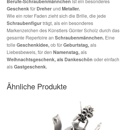
Berufe-Schraubenmännchen
ist ein besonderes
Geschenk
für
Dreher
und
Metaller
.
Wie ein roter Faden zieht sich die Brille, die jede
Schraubenfigur
trägt, als ein besonderes
Markenzeichen des Künstlers Günter Scholz durch das
gesamte Repertoire an
Schraubenmännchen.
Eine
tolle
Geschenkidee,
ob für
Geburtstag,
als
Liebesbeweis, für den
Namenstag,
als
Weihnachtsgeschenk,
als Dankeschön
oder einfach
als
Gastgeschenk.
Ähnliche Produkte