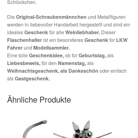
Schlückchen.
Die
Original-Schraubenmännchen
und Metallfiguren
werden in liebevoller Handarbeit hergestellt und sind ein
ideales
Geschenk
für alle
Weinliebhaber.
Dieser
Flaschenhalter
ist ein besonderes
Geschenk
für
LKW
Fahrer
und
Modellsammler.
Eine tolle
Geschenkidee,
ob für
Geburtstag,
als
Liebesbeweis,
für den
Namenstag,
als
Weihnachtsgeschenk,
als Dankeschön
oder einfach
als
Gastgeschenk.
Ähnliche Produkte