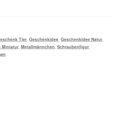
eschenk Tier
,
Geschenkidee
,
Geschenkidee Natur
,
 Miniatur
,
Metallmännchen
,
Schraubenfigur
,
man