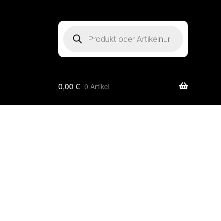
Products
search
0,00
€
0 Artikel