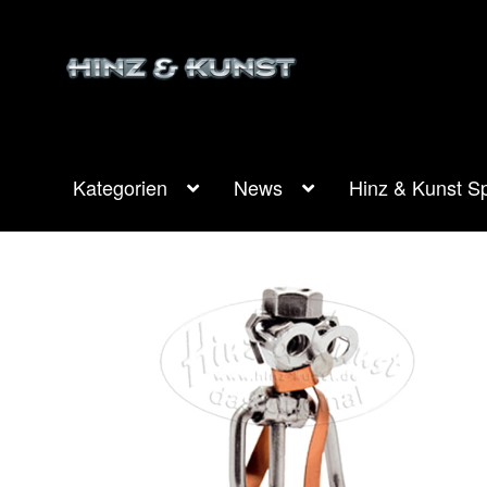
Zur
Zum
Navigation
Inhalt
springen
springen
Kategorien
News
Hinz & Kunst Sp