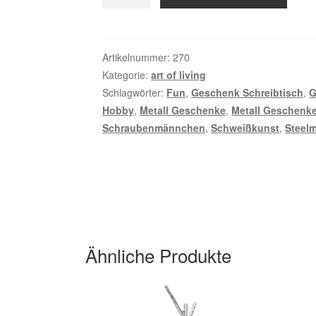
mit
Hund
Menge
Artikelnummer:
270
Kategorie:
art of living
Schlagwörter:
Fun
,
Geschenk Schreibtisch
,
G
Hobby
,
Metall Geschenke
,
Metall Geschenke
Schraubenmännchen
,
Schweißkunst
,
Steel
Ähnliche Produkte