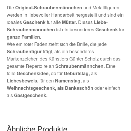
Die
Original-Schraubenmännchen
und Metallfiguren
werden in liebevoller Handarbeit hergestellt und sind ein
ideales
Geschenk
für alle
Mütter.
Dieses
Liebe-
Schraubenmännchen
ist ein besonderes
Geschenk
für
ganze
Familien
.
Wie ein roter Faden zieht sich die Brille, die jede
Schraubenfigur
trägt, als ein besonderes
Markenzeichen des Künstlers Günter Scholz durch das
gesamte Repertoire an
Schraubenmännchen.
Eine
tolle
Geschenkidee,
ob für
Geburtstag,
als
Liebesbeweis,
für den
Namenstag,
als
Weihnachtsgeschenk,
als Dankeschön
oder einfach
als
Gastgeschenk.
Ähnliche Produkte