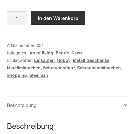
Shopping
In den Warenkorb
Menge
Artikelnummer:
081
Kategorien:
art of living
,
Berufe
,
News
Schlagwörter:
Einkaufen
,
Hobby
,
Metall Geschenke
,
Metallmännchen
,
Schraubenfigur
,
Schraubenmännchen
,
Shopping
,
Steelman
Beschreibung
Beschreibung