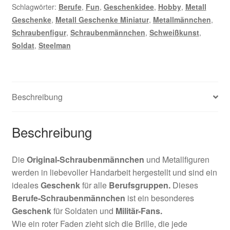
Schlagwörter:
Berufe
,
Fun
,
Geschenkidee
,
Hobby
,
Metall
Geschenke
,
Metall Geschenke Miniatur
,
Metallmännchen
,
Schraubenfigur
,
Schraubenmännchen
,
Schweißkunst
,
Soldat
,
Steelman
Beschreibung
Beschreibung
Die
Original-Schraubenmännchen
und Metallfiguren
werden in liebevoller Handarbeit hergestellt und sind ein
ideales
Geschenk
für alle
Berufsgruppen.
Dieses
Berufe-Schraubenmännchen
ist ein besonderes
Geschenk
für Soldaten und
Militär-Fans
.
Wie ein roter Faden zieht sich die Brille, die jede