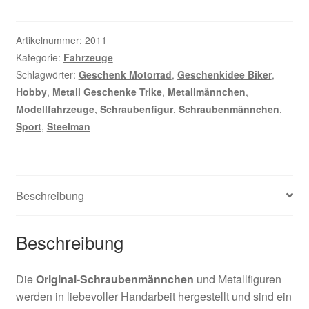
Motorrad
Menge
Artikelnummer:
2011
Kategorie:
Fahrzeuge
Schlagwörter:
Geschenk Motorrad
,
Geschenkidee Biker
,
Hobby
,
Metall Geschenke Trike
,
Metallmännchen
,
Modellfahrzeuge
,
Schraubenfigur
,
Schraubenmännchen
,
Sport
,
Steelman
Beschreibung
Beschreibung
Die
Original-Schraubenmännchen
und Metallfiguren
werden in liebevoller Handarbeit hergestellt und sind ein