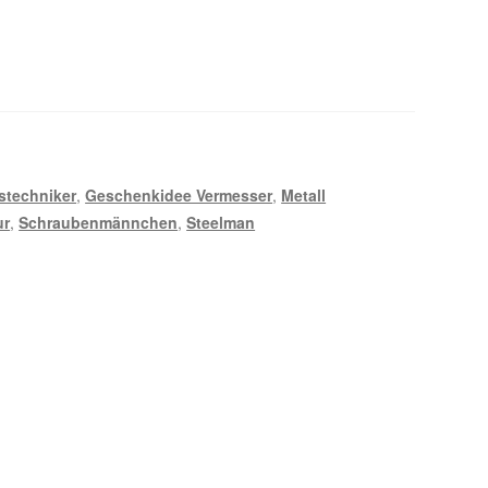
techniker
,
Geschenkidee Vermesser
,
Metall
ur
,
Schraubenmännchen
,
Steelman