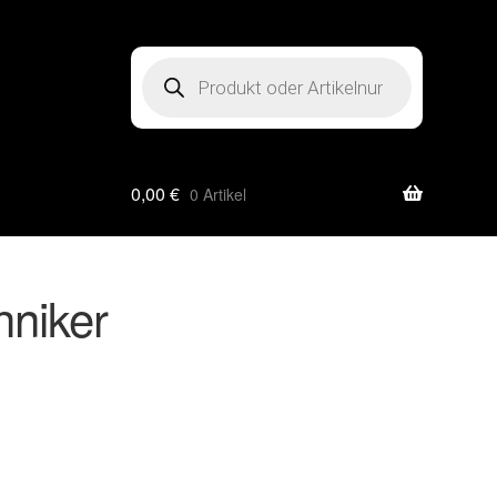
Products
search
0,00
€
0 Artikel
niker