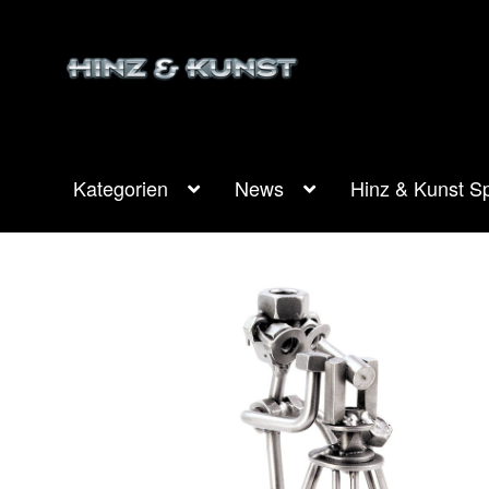
Zur
Zum
Navigation
Inhalt
springen
springen
Kategorien
News
Hinz & Kunst Sp