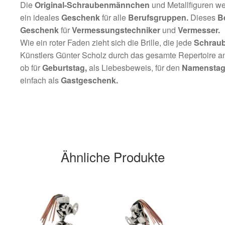
Die
Original-Schraubenmännchen
und Metallfiguren wer
ein ideales
Geschenk
für alle
Berufsgruppen.
Dieses
B
Geschenk
für
Vermessungstechniker
und
Vermesser
.
Wie ein roter Faden zieht sich die Brille, die jede
Schraub
Künstlers Günter Scholz durch das gesamte Repertoire 
ob für
Geburtstag,
als Liebesbeweis, für den
Namenstag
einfach als
Gastgeschenk.
Ähnliche Produkte