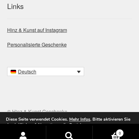
Links
Hinz & Kunst auf Instagram
Personalisierte Geschenke
Deutsch
© Hinz & Kunst Geschenke
Diese Seite verwendet Cookies.
Mehr Infos
. Bitte aktivieren Sie
durch Klick auf
Akzeptieren
die Speicherung.
Products
0
Akzeptieren / Accept
Ablehnen
search