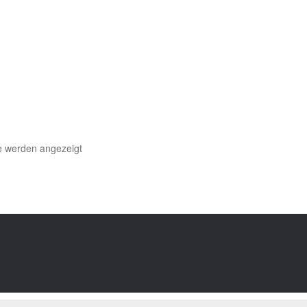
Nach
se werden angezeigt
neuesten
sortiert