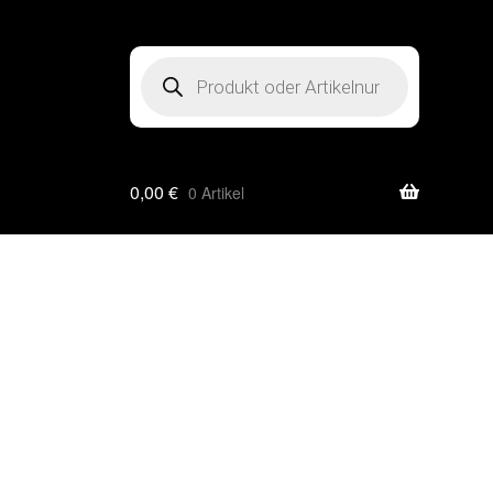
Products
search
0,00
€
0 Artikel