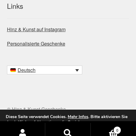
Links
Hinz & Kunst auf Instagram
Personalisierte Geschenke
Deutsch
© Hinz & Kunst Geschenke
Diese Seite verwendet Cookies.
Mehr Infos
. Bitte aktivieren Sie
durch Klick auf
Akzeptieren
die Speicherung.
Products
0
Akzeptieren / Accept
Ablehnen
search