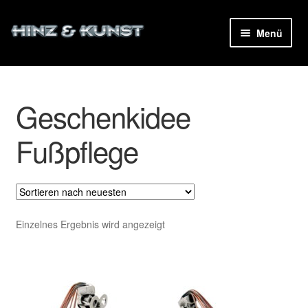
Zur
Zum
Menü
Navigation
Inhalt
ermenü
springen
springen
en
Geschenkidee
ermenü
en
Fußpflege
Einzelnes Ergebnis wird angezeigt