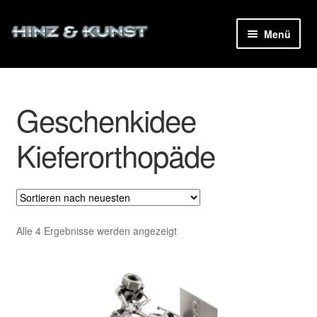
Zur
Zum
Menü
Navigation
Inhalt
ermenü
springen
springen
en
Geschenkidee
ermenü
en
Kieferorthopäde
Nach
Alle 4 Ergebnisse werden angezeigt
neuesten
sortiert