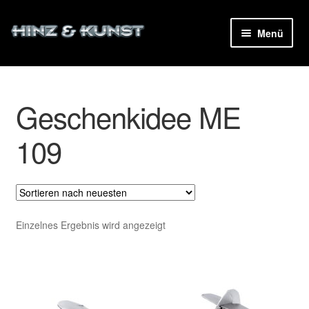
Zur
Zum
Menü
Navigation
Inhalt
ermenü
springen
springen
en
Geschenkidee ME
ermenü
en
109
Einzelnes Ergebnis wird angezeigt