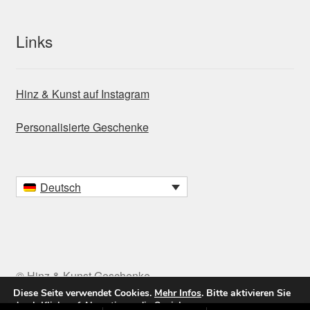
Links
Hinz & Kunst auf Instagram
Personalisierte Geschenke
Deutsch
© Hinz & Kunst Geschenke
Diese Seite verwendet Cookies.
Mehr Infos
. Bitte aktivieren Sie
durch Klick auf
Akzeptieren
die Speicherung.