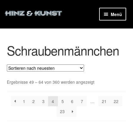
Zur
Zum
Menü
Navigation
Inhalt
ermenü
springen
springen
en
Schraubenmännchen
ermenü
en
Nach
Ergebnisse 49 – 64 von 360 werden angezeigt
neuesten
sortiert
1
2
3
4
5
6
7
…
21
22
23