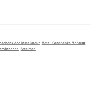
eschenkidee Installateur
,
Metall Geschenke Monteur
,
enmännchen
,
Steelman