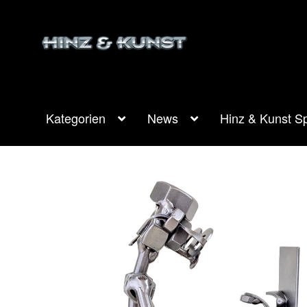
Zur
Zum
Navigation
Inhalt
springen
springen
Kategorien
News
Hinz & Kunst Sp