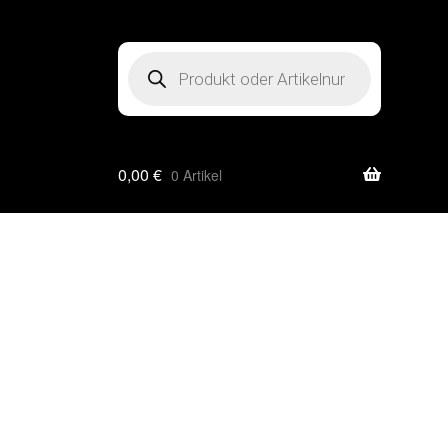
Products
search
0,00
€
0 Artikel