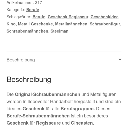
Artikelnummer:
317
Kategorie:
Berufe
Schlagwörter:
Berufe
,
Geschenk Regisseur
,
Geschenkidee
Kino
,
Metall Geschenke
,
Metallmännchen
,
Schraubenfigur
,
Schraubenmännchen
,
Steelman
Beschreibung
Beschreibung
Die
Original-Schraubenmännchen
und Metallfiguren
werden in liebevoller Handarbeit hergestellt und sind ein
ideales
Geschenk
für alle
Berufsgruppen.
Dieses
Berufe-Schraubenmännchen
ist ein besonderes
Geschenk
für
Regisseure
und
Cineasten
.