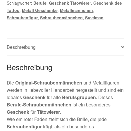
Schlagwörter:
Berufe
,
Geschenk Tätowierer
,
Geschenkidee
Tattoo
,
Metall Geschenke
,
Metallmännchen
,
Schraubenfigur
,
Schraubenmännchen
,
Steelman
Beschreibung
Beschreibung
Die
Original-Schraubenmännchen
und Metallfiguren
werden in liebevoller Handarbeit hergestellt und sind ein
ideales
Geschenk
für alle
Berufsgruppen.
Dieses
Berufe-Schraubenmännchen
ist ein besonderes
Geschenk
für
Tätowierer
.
Wie ein roter Faden zieht sich die Brille, die jede
Schraubenfigur
trägt, als ein besonderes